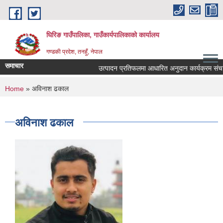
Skip to main content
घिरिङ गाउँपालिका, गाउँकार्यपालिकाको कार्यालय
गण्डकी प्रदेश, तनहुँ, नेपाल
समाचार
उत्पादन प्रतिफलमा आधारित अनुदान कार्यक्रम संचालनका
You are here
Home
» अविनाश ढकाल
अविनाश ढकाल