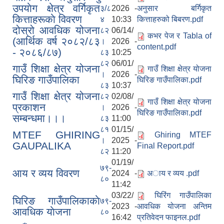
उपयाेग क्षेत्र वर्गिकृत
३/८
2026 -
अनुसार बर्गिकृत
कित्ताहरूकाे विवरण
४
10:33
कित्ताहरुको बिबरण.pdf
दोस्रो आवधिक योजना
८२
06/14/
कभर पेज र Tabla of
(आर्थिक वर्ष २०८२/८३
।
2026 -
content.pdf
- २०८६/८७)
८३
10:25
८२
06/01/
गाउँ शिक्षा क्षेत्र योजना
गाउँ शिक्षा क्षेत्र योजना
।
2026 -
घिरिङ गाउँपालिका
घिरिङ गाउँपालिका.pdf
८३
10:37
गाउँ शिक्षा क्षेत्र योजना
८२
02/08/
गाउँ शिक्षा क्षेत्र योजना
प्रकाशन
।
2026 -
घिरिङ गाउँपालिका.pdf
सम्बन्धमा।।।
८३
11:00
८१
01/15/
MTEF GHIRING
Ghiring MTEF
।
2025 -
GAUPALIKA
Final Report.pdf
८२
11:20
01/19/
७९-
आय र व्यय विवरण
2024 -
अाय र व्यय .pdf
८०
11:42
03/22/
घिरिंग गाउँपालिका
घिरिङ गाउँपालिकाकाे
७९-
2023 -
आवधिक योजना अन्तिम
आवधिक याेजना
८०
16:42
प्रतिवेदन फाइनल.pdf