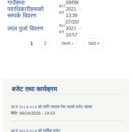
गाउँसभा
08/09/
७८/
पदाधिकारीहरूकाे
2021 -
७९
सम्पर्क विवरण
13:39
07/20/
७८/
लाल पुर्जा विवरण
2021 -
७९
10:57
Pages
1
2
next ›
last »
बजेट तथा कार्यक्रम
आ.व २०८३-०८४ काे लागि सभामा पेश भएकाे बजेट खाका
मिति:
06/24/2026 - 19:53
आ.व २०८२-०८३ काे वार्षिक बजेट