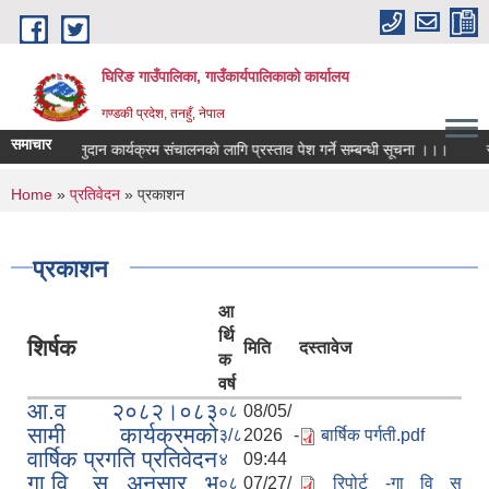
Skip to main content
घिरिङ गाउँपालिका, गाउँकार्यपालिकाको कार्यालय
गण्डकी प्रदेश, तनहुँ, नेपाल
समाचार
 आधारित अनुदान कार्यक्रम संचालनकाे लागि प्रस्ताव पेश गर्ने सम्बन्धी सूचना ।।।
स्
You are here
Home
»
प्रतिवेदन
» प्रकाशन
प्रकाशन
आ
र्थि
शिर्षक
मिति
दस्तावेज
क
वर्ष
आ.व २०८२।०८३
०८
08/05/
सामी कार्यक्रमको
३/८
2026 -
बार्षिक पर्गती.pdf
वार्षिक प्रगति प्रतिवेदन
४
09:44
गा.वि .स अनुसार भु
०८
07/27/
रिपोर्ट -गा वि स