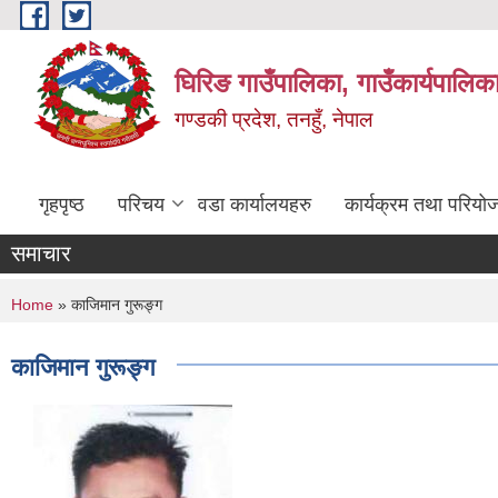
Skip to main content
घिरिङ गाउँपालिका, गाउँकार्यपालिक
गण्डकी प्रदेश, तनहुँ, नेपाल
गृहपृष्ठ
परिचय
वडा कार्यालयहरु
कार्यक्रम तथा परियो
समाचार
You are here
Home
» काजिमान गुरूङ्ग
काजिमान गुरूङ्ग