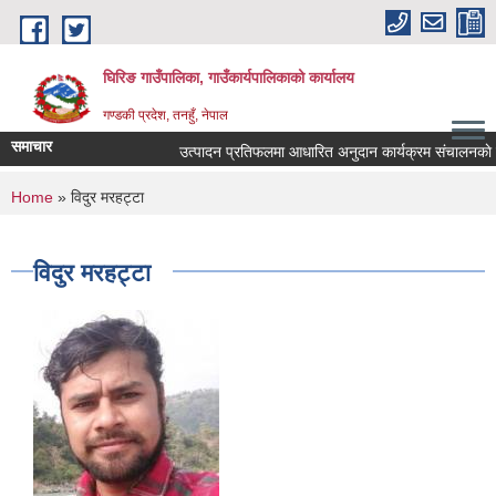
Skip to main content
घिरिङ गाउँपालिका, गाउँकार्यपालिकाको कार्यालय
गण्डकी प्रदेश, तनहुँ, नेपाल
समाचार
उत्पादन प्रतिफलमा आधारित अनुदान कार्यक्रम संचालनकाे लागि
You are here
Home
» विदुर मरहट्टा
विदुर मरहट्टा