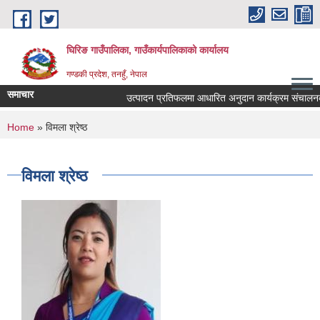
Skip to main content
घिरिङ गाउँपालिका, गाउँकार्यपालिकाको कार्यालय
गण्डकी प्रदेश, तनहुँ, नेपाल
समाचार
उत्पादन प्रतिफलमा आधारित अनुदान कार्यक्रम संचालनकाे ला
You are here
Home
» विमला श्रेष्ठ
विमला श्रेष्ठ