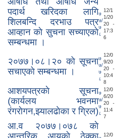
औषधि तथा औषधि जन्य
पदार्थ खरिदका लागि
12/1
७
1/20
शिलबन्दि दरभाउ पत्र
७/
20 -
७
आव्हान काे सुचना सच्याएकाे
17:3
८
6
सम्बन्धमा ।
12/0
७
२०७७।०८।२० काे सूचना
9/20
७/
20 -
सचाएकाे सम्बन्धमा ।
७
10:4
८
8
आशयपत्रकाे सूचना
12/0
७
6/20
(कार्यलय भवनमा
७/
20 -
७
रंगराेगन,झ्यालढाेका र ग्रिल)
11:4
८
7
आ‍.व २०७७।०७८ काे
आन्तरिक आयकाे ठेक्का
12/0