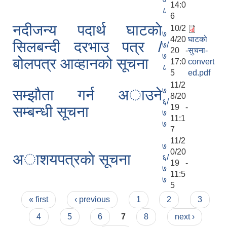
14:0
८
6
नदीजन्य पदार्थ घाटकाे
10/2
७
4/20
घाटको
सिलबन्दी दरभाउ पत्र /
७/
20 -
सुचना-
७
बोलपत्र आव्हानको सूचना
17:0
convert
८
5
ed.pdf
11/2
७
सम्झाैता गर्न अाउने
8/20
६/
19 -
सम्बन्धी सूचना
७
11:1
७
7
11/2
७
0/20
अाशयपत्रकाे सूचना
६/
19 -
७
11:5
७
5
Pages
« first
‹ previous
1
2
3
4
5
6
7
8
next ›