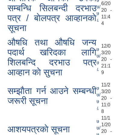
७
6/20
सम्बन्धि सिलबन्दी दरभाउ
७/
20 -
७
पत्र / बाेलपत्र आव्हानकाे
11:4
८
4
सूचना
औषधि तथा औषधि जन्य
12/0
७
पदार्थ खरिदका लागि
3/20
७/
20 -
शिलबन्दि दरभाउ पत्र
७
21:1
८
आव्हान काे सुचना
9
11/2
७
सम्झाैता गर्न आउने सम्बन्धी
3/20
७/
20 -
जरूरी सूचना
७
11:0
८
8
11/1
७
1/20
आशयपत्रकाे सूचना
७/
20 -
७