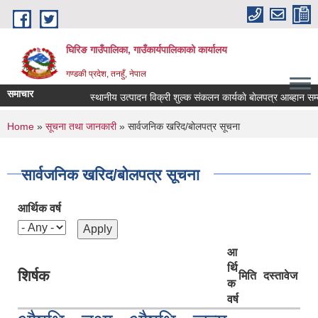
Skip to main content
घिरिङ गाउँपालिका, गाउँकार्यपालिकाको कार्यालय
गण्डकी प्रदेश, तनहुँ, नेपाल
समाचार
स्थानीय उत्पादन विक्री शुल्क संकलन कार्यकाे बाेलपत्र आब्हान सम्
You are here
Home
»
सूचना तथा जानकारी
» सार्वजनिक खरिद/बोलपत्र सूचना
सार्वजनिक खरिद/बोलपत्र सूचना
आर्थिक वर्ष
आ
र्थि
शिर्षक
मिति
दस्तावेज
क
वर्ष