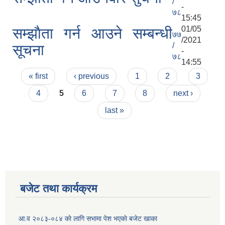
/
-
७८
15:45
01/05
सम्झाैता गर्न आउने सम्बन्धी
७७
/2021
/
सूचना
-
७८
14:55
Pages
« first
‹ previous
1
2
3
4
5
6
7
8
next ›
last »
बजेट तथा कार्यक्रम
आ.व २०८३-०८४ काे लागि सभामा पेश भएकाे बजेट खाका