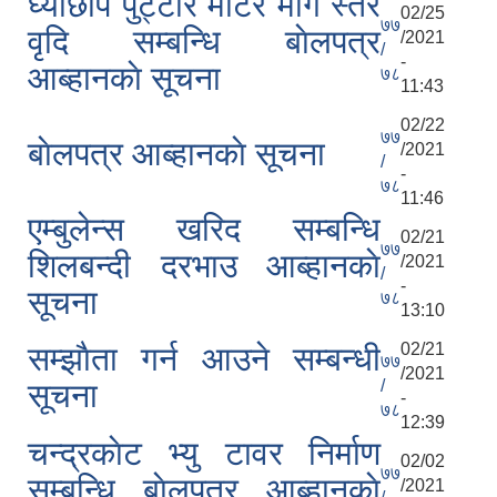
घ्याछाप पुट्टार मोटर मार्ग स्तर
02/25
७७
वृदि सम्बन्धि बाेलपत्र
/2021
/
-
आब्हानकाे सूचना
७८
11:43
02/22
७७
बाेलपत्र आब्हानकाे सूचना
/2021
/
-
७८
11:46
एम्बुलेन्स खरिद सम्बन्धि
02/21
७७
शिलबन्दी दरभाउ आब्हानकाे
/2021
/
-
सूचना
७८
13:10
02/21
सम्झाैता गर्न आउने सम्बन्धी
७७
/2021
/
सूचना
-
७८
12:39
चन्द्रकाेट भ्यु टावर निर्माण
02/02
७७
सम्बन्धि बाेलपत्र आब्हानकाे
/2021