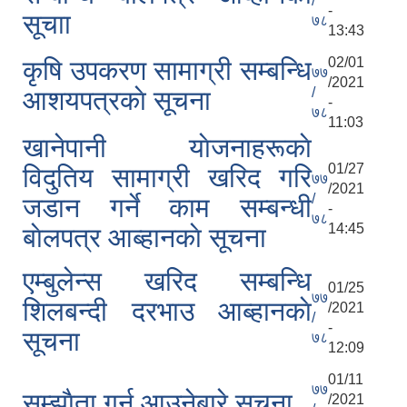
/
-
सूचाा
७८
13:43
02/01
कृषि उपकरण सामाग्री सम्बन्धि
७७
/2021
/
आशयपत्रकाे सूचना
-
७८
11:03
खानेपानी याेजनाहरूकाे
01/27
विदुतिय सामाग्री खरिद गरि
७७
/2021
/
जडान गर्ने काम सम्बन्धी
-
७८
14:45
बाेलपत्र आब्हानकाे सूचना
एम्बुलेन्स खरिद सम्बन्धि
01/25
७७
शिलबन्दी दरभाउ आब्हानकाे
/2021
/
-
सूचना
७८
12:09
01/11
७७
सम्झाैता गर्न आउनेबारे सुचना
/2021