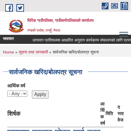
Skip to main content
घिरिङ गाउँपालिका, गाउँकार्यपालिकाको कार्यालय
गण्डकी प्रदेश, तनहुँ, नेपाल
समाचार
उत्पादन प्रतिफलमा आधारित अनुदान कार्यक्रम संचालनकाे लागि प्रस्ताव 
You are here
Home
»
सूचना तथा जानकारी
» सार्वजनिक खरिद/बोलपत्र सूचना
सार्वजनिक खरिद/बोलपत्र सूचना
आर्थिक वर्ष
आ
द
र्थि
शिर्षक
मिति
स्ता
क
वेज
वर्ष